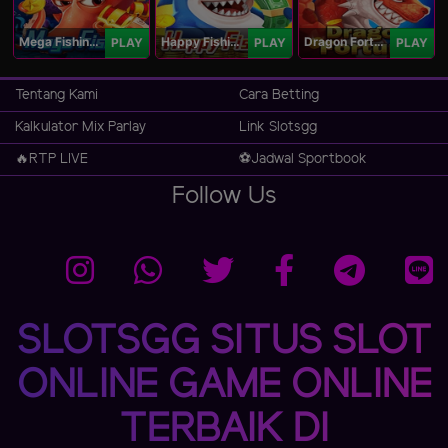
Mega Fishing Jili
Happy Fishing Jili
Dragon Fortune Jili
PLAY
PLAY
PLAY
Tentang Kami
Cara Betting
Kalkulator Mix Parlay
Link Slotsgg
🔥RTP LIVE
⚽️Jadwal Sportbook
Follow Us
SLOTSGG SITUS SLOT
ONLINE GAME ONLINE
TERBAIK DI