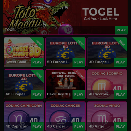
TOGEL
PLAY
NEW
NEW
NEW
Sweet Candy 3D
5D Europe Lotto
3D Europe Lotto
PLAY
PLAY
PLAY
PROMO
NEW
4D Europe Lotto
Devil Dice 3D
4D Scorpio
PLAY
PLAY
PLAY
4D Capricorn
4D Cancer
4D Virgo
PLAY
PLAY
PLAY