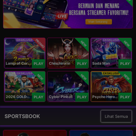
PROMO
NEW
NEW
Lamp of Cornucopia
Chinchirorin
Soda Man
PLAY
PLAY
PLAY
NEW
NEW
NEW
2026 GOLDEN GOAL RUSH
Cyber Pinball
Psycho Heroes
PLAY
PLAY
PLAY
SPORTSBOOK
Lihat Semua