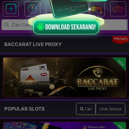
PROMO
BACCARAT LIVE PROXY
NEW
POPULAR SLOTS
Cari
Lihat Semua
NEW