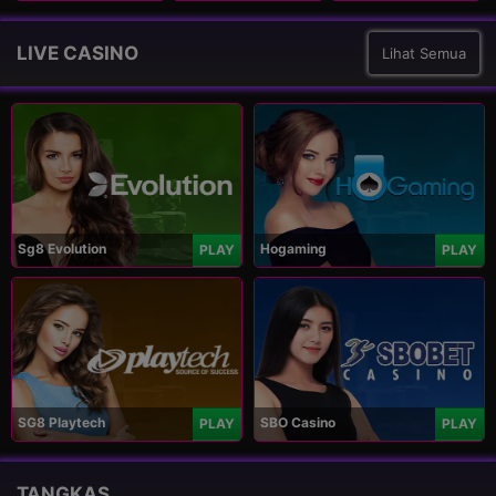
LIVE CASINO
Lihat Semua
Sg8 Evolution
Hogaming
PLAY
PLAY
SG8 Playtech
SBO Casino
PLAY
PLAY
TANGKAS