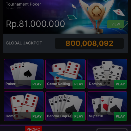
Tournament Poker
09 Aug 2026
Rp.81.000.000
VIEW
800,008,092
GLOBAL JACKPOT
Poker
Ceme Keliling
Domino
PLAY
PLAY
PLAY
Ceme
Bandar Capsa
Super10
PLAY
PLAY
PLAY
PROMO